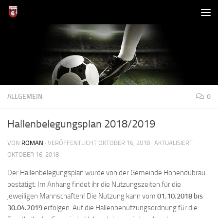
Zum Inhalt springen
ALLGEMEIN
0
Hallenbelegungsplan 2018/2019
VON
ROMAN
· VERÖFFENTLICHT
OKTOBER 16, 2018
· AKTUALISIERT
OKTOBER 16, 2018
Der Hallenbelegungsplan wurde von der Gemeinde Hohendubrau
bestätigt. Im Anhang findet ihr die Nutzungszeiten für die
jeweiligen Mannschaften! Die Nutzung kann vom
01.10.2018 bis
30.04.2019
erfolgen. Auf die Hallenbenutzungsordnung für die