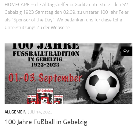
HOMECARE – die Alltagshelfer in Görlitz unterstützt den SV
Gebelzig 1923 Samstag den 02.09. zu unserer 100 Jahr Feier
als “Sponsor of the Day”. Wir bedanken uns für diese tolle
Unterstützung! Zu der Webseite...
0
ALLGEMEIN
JULI 14, 2023
100 Jahre Fußball in Gebelzig