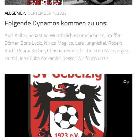
ALLGEMEIN
SEPTEMBER 1, 2023
Folgende Dynamos kommen zu uns:
Axel Keller, Sebastian Wunderlich,Ronny Scholze, Steffen
Dörner, Boris Lucic, Nikica Maglica, Lars Jungnickel, Robert
Koch, Ronny Kreher, Christian Fröhlich, Thorsten Marx,Jürgen
Hertel, Jens Eube,Alexander Besser Wir feuen uns!!
0