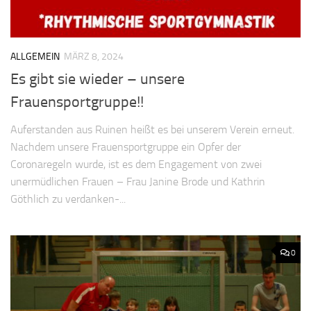
ALLGEMEIN
MÄRZ 8, 2024
Es gibt sie wieder – unsere
Frauensportgruppe!!
Auferstanden aus Ruinen heißt es bei unserem Verein erneut.
Nachdem unsere Frauensportgruppe ein Opfer der
Coronaregeln wurde, ist es dem Engagement von zwei
unermüdlichen Frauen – Frau Janine Brode und Kathrin
Göthlich zu verdanken-...
0