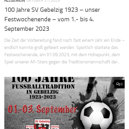
ALLGEMEIN
OKTOBER 21, 2023
100 Jahre SV Gebelzig 1923 – unser
Festwochenende – vom 1.- bis 4.
September 2023
Die Zeit der Vorbereitung fand nach fast einem Jahr ein Ende –
endlich konnte groß gefeiert werden. Sportlich startete das
Festwochenende, am 01.09.2023, mit dem Höhepunkt, dem
Spiel unserer All-Stars gegen die Traditionsmannschaft der...
0