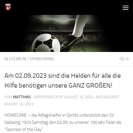
Zum Inhalt springen
ALLGEMEIN
/
SPONSORING
0
Am 02.09.2023 sind die Helden für alle die
Hilfe benötigen unsere GANZ GROßEN!
VON
MATTHIAS
· VERÖFFENTLICHT
AUGUST 16, 2023
· AKTUALISIERT
AUGUST 16, 2023
HOMECARE – die Alltagshelfer in Görlitz unterstützt den SV
Gebelzig 1923 Samstag den 02.09. zu unserer 100 Jahr Feier als
“Sponsor of the Day”.