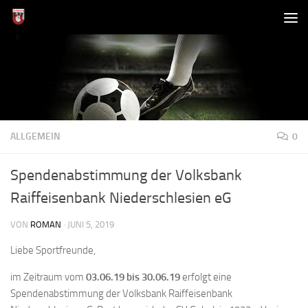
Zum Inhalt springen
ALLGEMEIN
0
Spendenabstimmung der Volksbank
Raiffeisenbank Niederschlesien eG
VON
ROMAN
·
JUNI 5, 2019
Liebe Sportfreunde,
im Zeitraum vom
03.06.19 bis 30.06.19
erfolgt eine
Spendenabstimmung der Volksbank Raiffeisenbank