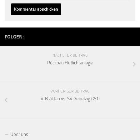
FOLGEN:
NÄCHSTER BEITRAG
Rückbau Flutlichtanlage
VORHERIGER BEITRAG
VfB Zittau vs. SV Gebelzig (2:1)
Über uns