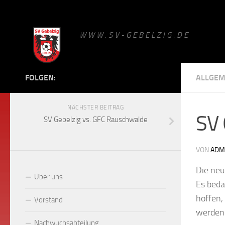
Zum Inhalt springen
W W W . S V - G E B E L Z I G . D E
FOLGEN:
ALLGEM
NÄCHSTER BEITRAG
SV 
SV Gebelzig vs. GFC Rauschwalde
VON
ADM
Die neu
Über uns
Es beda
hoffen,
Vorstand
werden
Nachwuchsabteilung