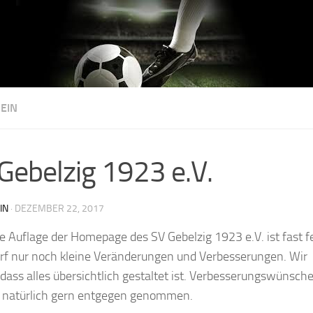
EIN
Gebelzig 1923 e.V.
IN
·
DEZEMBER 22, 2017
e Auflage der Homepage des SV Gebelzig 1923 e.V. ist fast fe
rf nur noch kleine Veränderungen und Verbesserungen. Wir
 dass alles übersichtlich gestaltet ist. Verbesserungswünsch
 natürlich gern entgegen genommen.