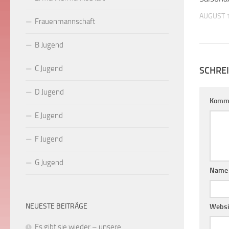
AUGUST 1
Frauenmannschaft
B Jugend
C Jugend
SCHRE
D Jugend
Komm
E Jugend
F Jugend
G Jugend
Nam
NEUESTE BEITRÄGE
Websi
Es gibt sie wieder – unsere