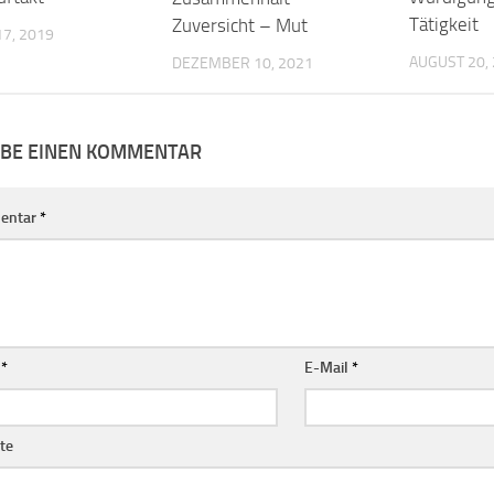
Tätigkeit
Zuversicht – Mut
7, 2019
AUGUST 20,
DEZEMBER 10, 2021
IBE EINEN KOMMENTAR
entar
*
e
*
E-Mail
*
te