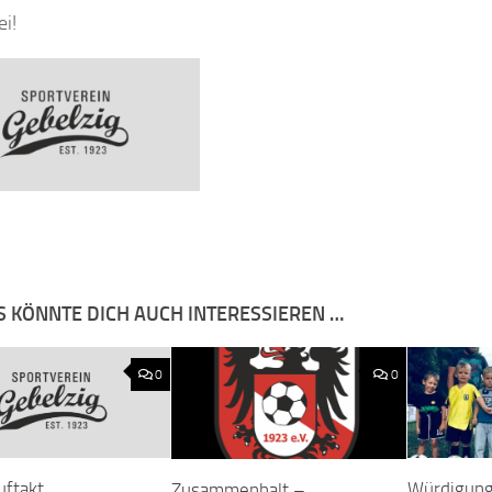
ei!
S KÖNNTE DICH AUCH INTERESSIEREN …
0
0
uftakt
Würdigung
Zusammenhalt –