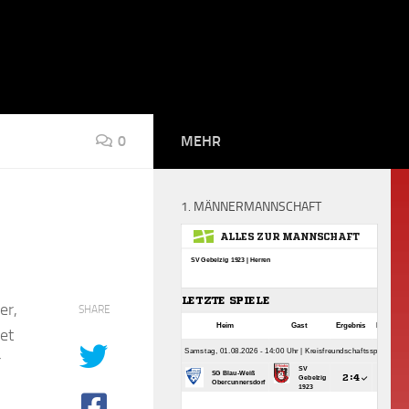
0
MEHR
1. MÄNNERMANNSCHAFT
er,
SHARE
et
r