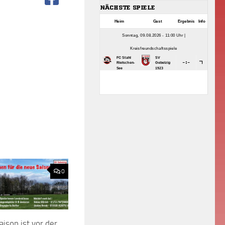
0
aison ist vor der