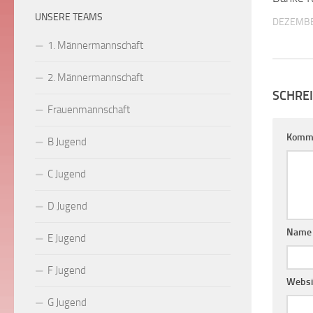
UNSERE TEAMS
DEZEMBE
1. Männermannschaft
2. Männermannschaft
SCHRE
Frauenmannschaft
Komm
B Jugend
C Jugend
D Jugend
Nam
E Jugend
F Jugend
Websi
G Jugend