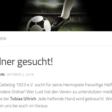
EIN
ner gesucht!
AN
·
OKTOBER 2, 2018
Gebelzig 1923 e.V. sucht für seine Heimspiele freiwillige Helf
ndere Ordner! Wer Lust hat den Verein zu unterstützen meld
te bei
Tobias Ullrich
. Jede helfende Hand wird gebraucht. Wi
n uns bei euch im Voraus.