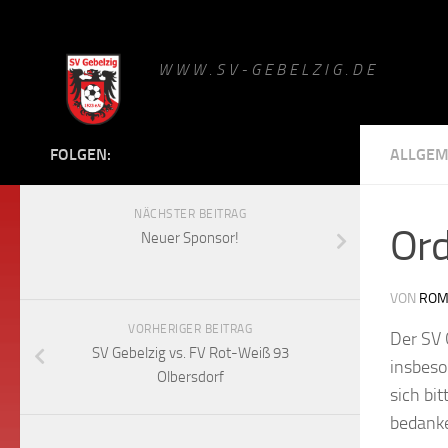
Zum Inhalt springen
W W W . S V - G E B E L Z I G . D E
FOLGEN:
ALLGEM
NÄCHSTER BEITRAG
Ord
Neuer Sponsor!
VON
ROM
VORHERIGER BEITRAG
Der SV 
SV Gebelzig vs. FV Rot-Weiß 93
insbeso
Olbersdorf
sich bit
bedanke