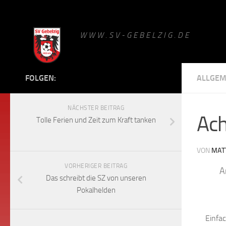
Zum Inhalt springen
W W W . S V - G E B E L Z I G . D E
FOLGEN:
ALLGEM
NÄCHSTER BEITRAG
Ach
Tolle Ferien und Zeit zum Kraft tanken
VON
MAT
VORHERIGER BEITRAG
A
Das schreibt die SZ von unseren
Pokalhelden
Einfa