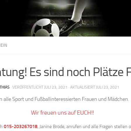
EIN
tung! Es sind noch Plätze F
THIAS
· VERÖFFENTLICHT
JULI 23, 2021
· AKTUALISIERT
JULI 23, 2021
n alle Sport und Fußballinteressierten Frauen und Mädchen.
Wir freuen uns auf EUCH!!
ch
015-203267018
, Janine Brode, anrufen und alle Fragen stellen 