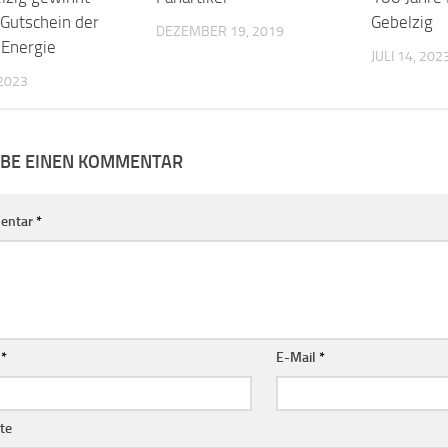
Gutschein der
Gebelzig
DEZEMBER 19, 2019
Energie
JULI 14, 202
2023
IBE EINEN KOMMENTAR
entar
*
e
*
E-Mail
*
te