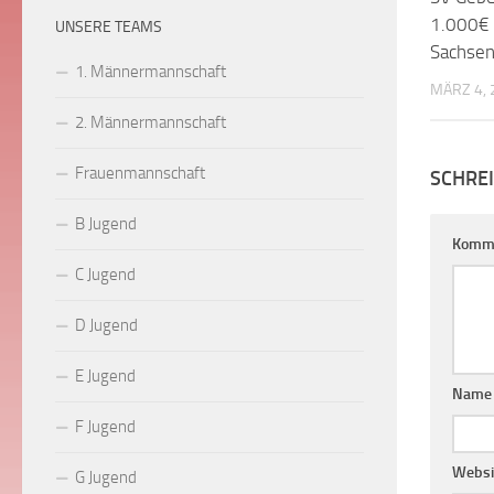
1.000€ 
UNSERE TEAMS
Sachsen
1. Männermannschaft
MÄRZ 4, 
2. Männermannschaft
Frauenmannschaft
SCHRE
B Jugend
Komm
C Jugend
D Jugend
E Jugend
Nam
F Jugend
Websi
G Jugend