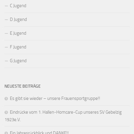
C Jugend
D Jugend
E Jugend
F Jugend
G Jugend
NEUESTE BEITRÄGE
Es gibt sie wieder – unsere Frauensportgruppe!!
Eindrücke vom 1. Hallen-Homcare-Cup unseres SV Gebelzig
1923e.V.
Ein Jahresrückblick und DANKE!!