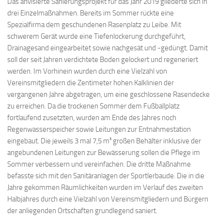
Das anvisierte Sanierungsprojekt für das Jahr 2019 gliederte sich in
drei Einzelmaßnahmen. Bereits im Sommer rückte eine
Spezialfirma dem geschundenen Rasenplatz zu Leibe. Mit
schwerem Gerät wurde eine Tiefenlockerung durchgeführt,
Drainagesand eingearbeitet sowie nachgesät und -gedüngt. Damit
soll der seit Jahren verdichtete Boden gelockert und regeneriert
werden. Im Vorhinein wurden durch eine Vielzahl von
Vereinsmitgliedern die Zentimeter hohen Kalklinien der
vergangenen Jahre abgetragen, um eine geschlossene Rasendecke
zu erreichen. Da die trockenen Sommer dem Fußballplatz
fortlaufend zusetzten, wurden am Ende des Jahres noch
Regenwasserspeicher sowie Leitungen zur Entnahmestation
eingebaut. Die jeweils 3 mal 7,5 m³ großen Behälter inklusive der
angebundenen Leitungen zur Bewässerung sollen die Pflege im
Sommer verbessern und vereinfachen. Die dritte Maßnahme
befasste sich mit den Sanitäranlagen der Sportlerbaude. Die in die
Jahre gekommen Räumlichkeiten wurden im Verlauf des zweiten
Halbjahres durch eine Vielzahl von Vereinsmitgliedern und Bürgern
der anliegenden Ortschaften grundlegend saniert.