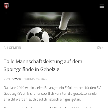
Zum Inhalt springen
ALLGEMEIN
0
Tolle Mannschaftsleistung auf dem
Sportgelände in Gebelzig
VON
ROMAN
·
FEBRUAR 6, 2020
Das Jahr 2019 war in vielen Belangen ein Erfolgreiches für den SV
Gebelzig (SVG). Nicht nur sportlich konnten die gesetzten Ziele
erreicht werden, auch baulich hat sich einiges getan.