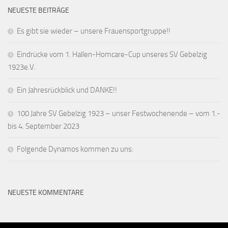
NEUESTE BEITRÄGE
Es gibt sie wieder – unsere Frauensportgruppe!!
Eindrücke vom 1. Hallen-Homcare-Cup unseres SV Gebelzig
1923e.V.
Ein Jahresrückblick und DANKE!!
100 Jahre SV Gebelzig 1923 – unser Festwochenende – vom 1.-
bis 4. September 2023
Folgende Dynamos kommen zu uns:
NEUESTE KOMMENTARE