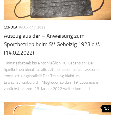
CORONA
JANUAR 17, 2022
Auszug aus der – Anweisung zum
Sportbetrieb beim SV Gebelzig 1923 e.V.
(14.02.2022)
Trainingsbetrieb bis einschließlich 18. Lebensjahr Der
Spielbetrieb bleibt für alle Altersklassen bis auf weiteres
komplett eingestellt!!! Das Training bleibt im
Erwachsenenbereich (Mitglieder ab dem 19. Lebensjahr)
zunächst bis zum 28. Januar 2022 weiter komplett...
0