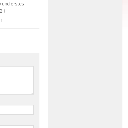
 und erstes
021
21