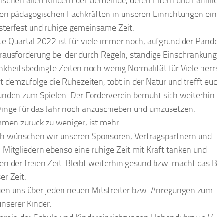
schen allen Kindern der Gemeinde, deren Eltern und Famili
en pädagogischen Fachkräften in unseren Einrichtungen ein
Osterfest und ruhige gemeinsame Zeit.
te Quartal 2022 ist für viele immer noch, aufgrund der Pand
rausforderung bei der durch Regeln, ständige Einschränkun
nkheitsbedingte Zeiten noch wenig Normalität für Viele herr
t demzufolge die Ruhezeiten, tobt in der Natur und trefft eu
unden zum Spielen. Der Förderverein bemüht sich weiterhin
Dinge für das Jahr noch anzuschieben und umzusetzen.
men zurück zu weniger, ist mehr.
ch wünschen wir unseren Sponsoren, Vertragspartnern und
 Mitgliedern ebenso eine ruhige Zeit mit Kraft tanken und
en der freien Zeit. Bleibt weiterhin gesund bzw. macht das 
er Zeit.
uen uns über jeden neuen Mitstreiter bzw. Anregungen zum
nserer Kinder.