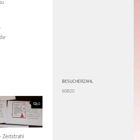
au
die
BESUCHERZAHL
60820
0
 Zeitstrahl