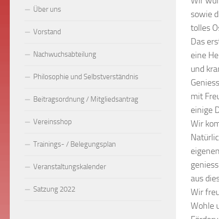
Wir wün
Über uns
sowie d
tolles 
Vorstand
Das ers
Nachwuchsabteilung
eine He
und kra
Philosophie und Selbstverständnis
Geniess
mit Fre
Beitragsordnung / Mitgliedsantrag
einige 
Vereinsshop
Wir kom
Natürli
Trainings- / Belegungsplan
eigenen
geniess
Veranstaltungskalender
aus dies
Satzung 2022
Wir fre
Wohle u