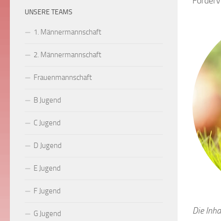
Förderv
UNSERE TEAMS
1. Männermannschaft
2. Männermannschaft
Frauenmannschaft
B Jugend
C Jugend
D Jugend
E Jugend
F Jugend
Die Inha
G Jugend