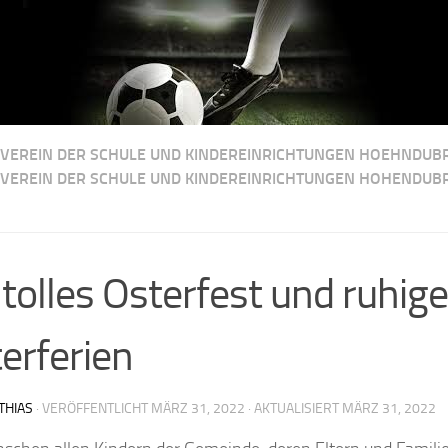
VEREIN DER SCHULE UND KINDEREINRICHTUNGEN HOEHNDUBR
VEREIN DER SCHULE UND KINDEREINRICHTUNGEN HOHENDUBR
 tolles Osterfest und ruhige
erferien
THIAS
· VERÖFFENTLICHT
MÄRZ 31, 2022
· AKTUALISIERT
MÄRZ 31, 2022