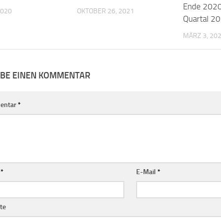
Ende 2020
2020
OKTOBER 26, 2021
Quartal 2
MÄRZ 3, 20
IBE EINEN KOMMENTAR
entar
*
e
*
E-Mail
*
te