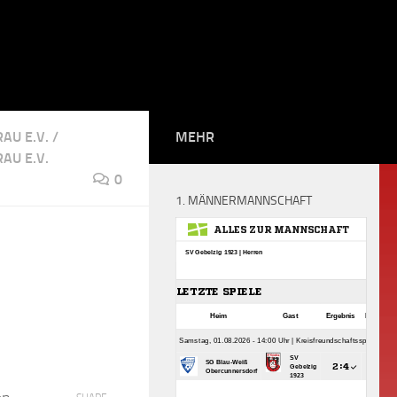
AU E.V.
/
MEHR
AU E.V.
0
1. MÄNNERMANNSCHAFT