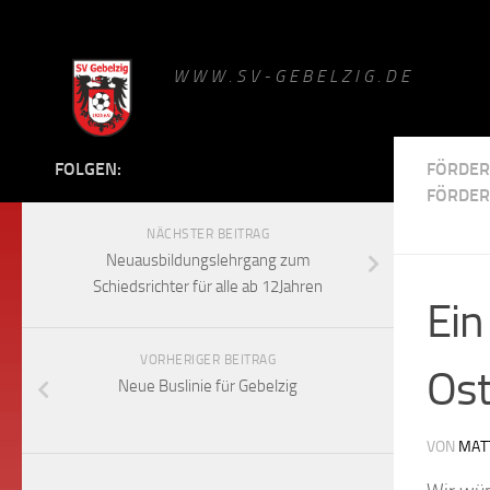
Zum Inhalt springen
W W W . S V - G E B E L Z I G . D E
FOLGEN:
FÖRDER
FÖRDER
NÄCHSTER BEITRAG
Neuausbildungslehrgang zum
Schiedsrichter für alle ab 12Jahren
Ein
VORHERIGER BEITRAG
Ost
Neue Buslinie für Gebelzig
VON
MAT