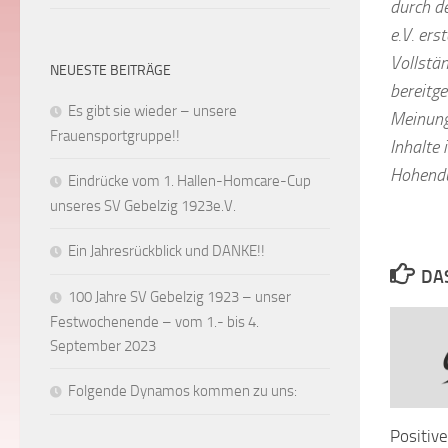
durch d
e.V. ers
Vollstän
NEUESTE BEITRÄGE
bereitge
Es gibt sie wieder – unsere
Meinung
Frauensportgruppe!!
Inhalte 
Hohendu
Eindrücke vom 1. Hallen-Homcare-Cup
unseres SV Gebelzig 1923e.V.
Ein Jahresrückblick und DANKE!!
DA
100 Jahre SV Gebelzig 1923 – unser
Festwochenende – vom 1.- bis 4.
September 2023
Folgende Dynamos kommen zu uns:
Positiv