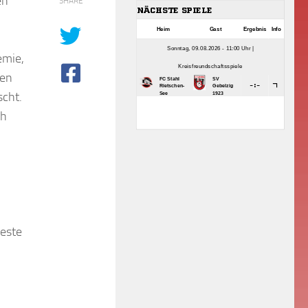
en
SHARE
emie,
gen
scht.
ch
Beste