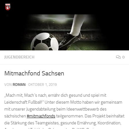
Zum Inhalt springen
JUGENDBEREICH
0
Mitmachfond Sachsen
VON
ROMAN
·
OKTOBER 1, 2019
„Mach mit, Mach´s nach, ernähr dich gesund und spiel mit
Leidenschaft Fußball!“ Unter diesem Motto haben wir gemeinsam
mit unserer Jugendabteilung beim Ideenwettbewerb des
sächsischen
#mitmachfonds
teilgenommen. Das Projekt beinhaltet
die Stärkung des Teamgeistes, gesunde Ernährung, Koordination,