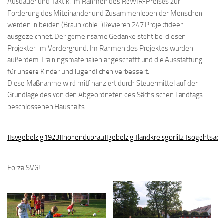
Ausdauer und Taktik. Im Rahmen des ReWIR-Preises zur
Förderung des Miteinander und Zusammenleben der Menschen
werden in beiden (Braunkohle-)Revieren 247 Projektideen
ausgezeichnet. Der gemeinsame Gedanke steht bei diesen
Projekten im Vordergrund. Im Rahmen des Projektes wurden
außerdem Trainingsmaterialien angeschafft und die Ausstattung
für unsere Kinder und Jugendlichen verbessert.
Diese Maßnahme wird mitfinanziert durch Steuermittel auf der
Grundlage des von den Abgeordneten des Sächsischen Landtags
beschlossenen Haushalts.
#svgebelzig1923
#hohendubrau
#gebelzig
#landkreisgörlitz
#sogehtsae
Forza SVG!