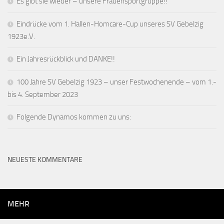
Es gibt sie wieder – unsere Frauensportgruppe!!
Eindrücke vom 1. Hallen-Homcare-Cup unseres SV Gebelzig
1923e.V.
Ein Jahresrückblick und DANKE!!
100 Jahre SV Gebelzig 1923 – unser Festwochenende – vom 1.-
bis 4. September 2023
Folgende Dynamos kommen zu uns:
NEUESTE KOMMENTARE
MEHR