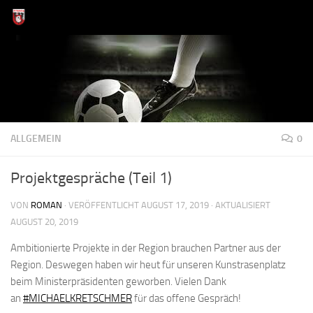
Zum Inhalt springen
ALLGEMEIN
0
Projektgespräche (Teil 1)
VON
ROMAN
· VERÖFFENTLICHT
AUGUST 17, 2019
· AKTUALISIERT
AUGUST 20, 2019
Ambitionierte Projekte in der Region brauchen Partner aus der
Region. Deswegen haben wir heut für unseren Kunstrasenplatz
beim Ministerpräsidenten geworben. Vielen Dank
an
#MICHAELKRETSCHMER
für das offene Gespräch!