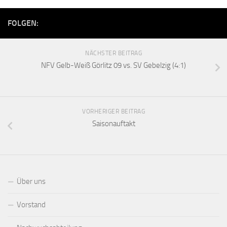
FOLGEN:
NÄCHSTER BEITRAG
NFV Gelb-Weiß Görlitz 09 vs. SV Gebelzig (4:1)
VORHERIGER BEITRAG
Saisonauftakt
Über uns
Vorstand