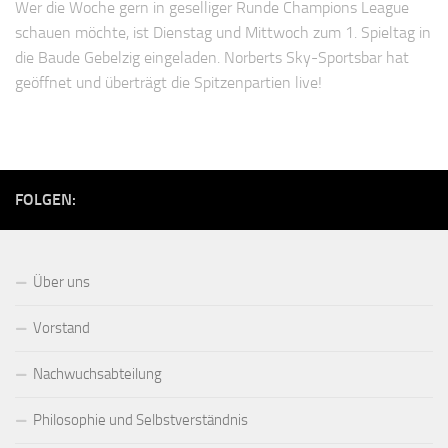
Wer die Woche gern in geselliger Runde Champions League
schauen möchte, ist Dienstag und Mittwoch zum 1. Spieltag in
die Baude Gebelzig eingeladen. Norberts Sky-Sportsbar hat
geöffnet und überträgt die Spitzenpartien live!
FOLGEN:
Über uns
Vorstand
Nachwuchsabteilung
Philosophie und Selbstverständnis