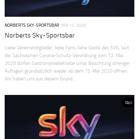
NORBERTS SKY-SPORTSBAR
MAI 15, 2020
Norberts Sky-Sportsbar
Liebe Vereinsmitglieder, liebe Fans, liebe Gäste des SVG, laut
der Sächsischen Corona-Schutz-Verordnung vom 12. Mai
2020 dürfen Gastronomiebetriebe unter Beachtung strenger
Auflagen grundsätzlich wieder ab dem 15. Mai 2020 öffnen.
Wir haben uns aus diesem Grund...
0