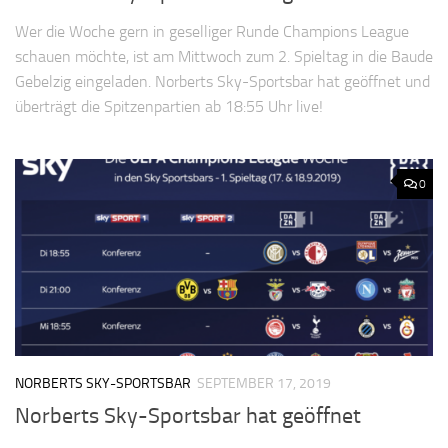
Wer die Woche gern in geselliger Runde Champions League
schauen möchte, ist am Mittwoch zum 2. Spieltag in die Baude
Gebelzig eingeladen. Norberts Sky-Sportsbar hat geöffnet und
überträgt die Spitzenpartien ab 18:55 Uhr live!
0
NORBERTS SKY-SPORTSBAR
SEPTEMBER 17, 2019
Norberts Sky-Sportsbar hat geöffnet