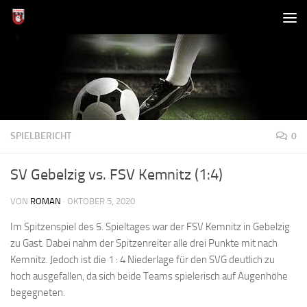
Zum Inhalt springen
SPIELBERICHT
0
SV Gebelzig vs. FSV Kemnitz (1:4)
VON
ROMAN
·
OKTOBER 5, 2020
Im Spitzenspiel des 5. Spieltages war der FSV Kemnitz in Gebelzig
zu Gast. Dabei nahm der Spitzenreiter alle drei Punkte mit nach
Kemnitz. Jedoch ist die 1 : 4 Niederlage für den SVG deutlich zu
hoch ausgefallen, da sich beide Teams spielerisch auf Augenhöhe
begegneten.