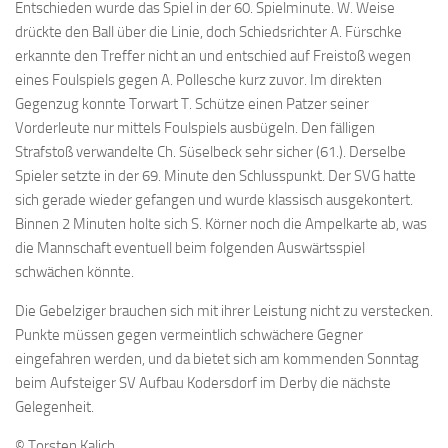
Entschieden wurde das Spiel in der 60. Spielminute. W. Weise
drückte den Ball über die Linie, doch Schiedsrichter A. Fürschke
erkannte den Treffer nicht an und entschied auf Freistoß wegen
eines Foulspiels gegen A. Pollesche kurz zuvor. Im direkten
Gegenzug konnte Torwart T. Schütze einen Patzer seiner
Vorderleute nur mittels Foulspiels ausbügeln. Den fälligen
Strafstoß verwandelte Ch. Süselbeck sehr sicher (61.). Derselbe
Spieler setzte in der 69. Minute den Schlusspunkt. Der SVG hatte
sich gerade wieder gefangen und wurde klassisch ausgekontert.
Binnen 2 Minuten holte sich S. Körner noch die Ampelkarte ab, was
die Mannschaft eventuell beim folgenden Auswärtsspiel
schwächen könnte.
Die Gebelziger brauchen sich mit ihrer Leistung nicht zu verstecken.
Punkte müssen gegen vermeintlich schwächere Gegner
eingefahren werden, und da bietet sich am kommenden Sonntag
beim Aufsteiger SV Aufbau Kodersdorf im Derby die nächste
Gelegenheit.
© Torsten Kalich