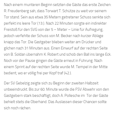
Nach einem munteren Beginn setzten die Gäste das erste Zeichen:
R. Freudenberg sah, dass Torwart T. Schütze zu weit vor seinem
Tor stand. Sein aus etwa 35 Metern getretener Schuss senkte sich
perfekt ins leere Tor (13.). Nach 22 Minuten sorgte ein indirekter
Freistoß für den SVG von der 5 – Meter – Linie für Aufregung,
jedoch verfehlte der Schuss von M. Becker nach kurzer Ablage
knapp das Tor. Die Gastgeber blieben weiter am Drücker und
glichen nach 31 Minuten aus. Einen Einwurf auf der rechten Seite
von B. Soldan übernahm K. Robert und schob den Ball ins lange Eck.
Noch vor der Pause gingen die Gäste erneut in Führung. Nach
einem Sprint auf der rechten Seite wurde M. Tempel in der Mitte
bedient, wo er völlig frei per Kopf traf (42.).
Der SV Gebelzig zeigte sich zu Beginn der zweiten Halbzeit
unbeeindruckt. Bis zur 60. Minute wurde die FSV Abwehr von den
Gastgebern stark beschäftigt, doch A. Pollesche im Tor der Gäste
behielt stets die Oberhand. Das Auslassen dieser Chancen sollte
sich noch rächen.