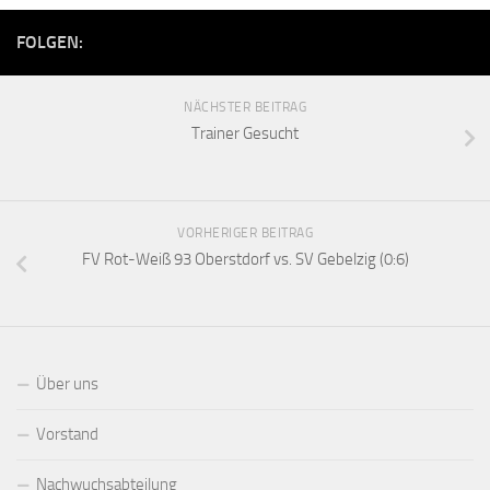
FOLGEN:
NÄCHSTER BEITRAG
Trainer Gesucht
VORHERIGER BEITRAG
FV Rot-Weiß 93 Oberstdorf vs. SV Gebelzig (0:6)
Über uns
Vorstand
Nachwuchsabteilung