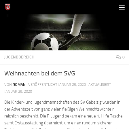
Zum Inhalt springen
JUGENDBEREICH
0
Weihnachten bei dem SVG
VON
ROMAN
· VERÖFFENTLICHT
JANUAR 29, 2020
· AKTUALISIERT
JANUAR 29, 2020
Die Kinder- und Jugendmannschaften des SV Gebelzig wurden in
der Adventszeit von ganz vielen fleißigen Weihnachtswichteln
reichlich beschenkt. Die F-Jugend bekam eine neue 1. Hilfe Tasche
samt Erstausstattung überreicht, um einen rundum sicheren