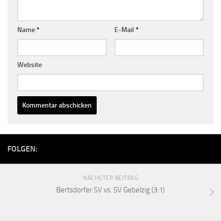
Name
*
E-Mail
*
Website
FOLGEN:
NÄCHSTER BEITRAG
Bertsdorfer SV vs. SV Gebelzig (3:1)