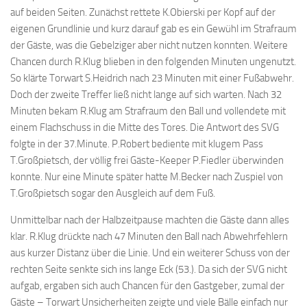
auf beiden Seiten. Zunächst rettete K.Obierski per Kopf auf der
eigenen Grundlinie und kurz darauf gab es ein Gewühl im Strafraum
der Gäste, was die Gebelziger aber nicht nutzen konnten. Weitere
Chancen durch R.Klug blieben in den folgenden Minuten ungenutzt.
So klärte Torwart S.Heidrich nach 23 Minuten mit einer Fußabwehr.
Doch der zweite Treffer ließ nicht lange auf sich warten. Nach 32
Minuten bekam R.Klug am Strafraum den Ball und vollendete mit
einem Flachschuss in die Mitte des Tores. Die Antwort des SVG
folgte in der 37.Minute. P.Robert bediente mit klugem Pass
T.Großpietsch, der völlig frei Gäste-Keeper P.Fiedler überwinden
konnte. Nur eine Minute später hatte M.Becker nach Zuspiel von
T.Großpietsch sogar den Ausgleich auf dem Fuß.
Unmittelbar nach der Halbzeitpause machten die Gäste dann alles
klar. R.Klug drückte nach 47 Minuten den Ball nach Abwehrfehlern
aus kurzer Distanz über die Linie. Und ein weiterer Schuss von der
rechten Seite senkte sich ins lange Eck (53.). Da sich der SVG nicht
aufgab, ergaben sich auch Chancen für den Gastgeber, zumal der
Gäste – Torwart Unsicherheiten zeigte und viele Bälle einfach nur