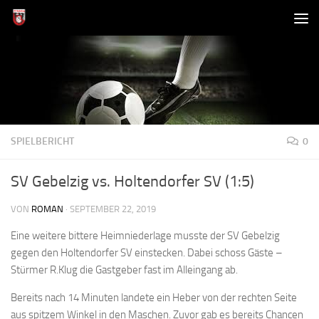
Zum Inhalt springen
SPIELBERICHT
0
SV Gebelzig vs. Holtendorfer SV (1:5)
VON
ROMAN
·
SEPTEMBER 22, 2019
Eine weitere bittere Heimniederlage musste der SV Gebelzig
gegen den Holtendorfer SV einstecken. Dabei schoss Gäste –
Stürmer R.Klug die Gastgeber fast im Alleingang ab.
Bereits nach 14 Minuten landete ein Heber von der rechten Seite
aus spitzem Winkel in den Maschen. Zuvor gab es bereits Chancen