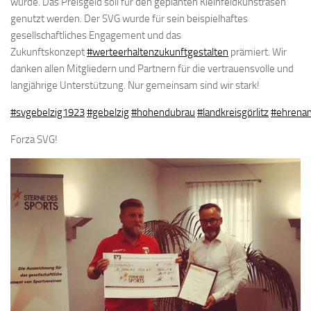
wurde. Das Preisgeld soll für den geplanten Kleinfeldkunstrasen
genutzt werden. Der SVG wurde für sein beispielhaftes
gesellschaftliches Engagement und das
Zukunftskonzept
#werteerhaltenzukunftgestalten
prämiert. Wir
danken allen Mitgliedern und Partnern für die vertrauensvolle und
langjährige Unterstützung. Nur gemeinsam sind wir stark!
#svgebelzig1923
#gebelzig
#hohendubrau
#landkreisgörlitz
#ehrena
Forza SVG!