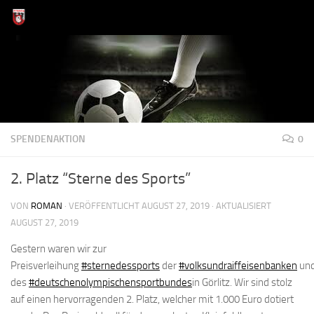
Zum Inhalt springen
SPENDENAKTION
0
2. Platz “Sterne des Sports”
VON
ROMAN
· VERÖFFENTLICHT
AUGUST 27, 2019
· AKTUALISIERT
AUGUST 27, 2019
Gestern waren wir zur
Preisverleihung
#sternedessports
der
#volksundraiffeisenbanken
un
des
#deutschenolympischensportbundes
in Görlitz. Wir sind stolz
auf einen hervorragenden 2. Platz, welcher mit 1.000 Euro dotiert