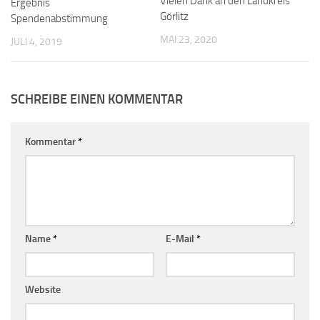
Vielen Dank an den Landkreis
Ergebnis
Görlitz
Spendenabstimmung
MAI 23, 2020
JULI 4, 2019
SCHREIBE EINEN KOMMENTAR
Kommentar
*
Name
*
E-Mail
*
Website