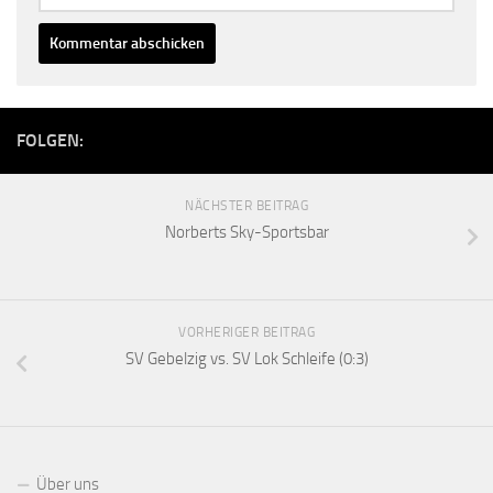
FOLGEN:
NÄCHSTER BEITRAG
Norberts Sky-Sportsbar
VORHERIGER BEITRAG
SV Gebelzig vs. SV Lok Schleife (0:3)
Über uns